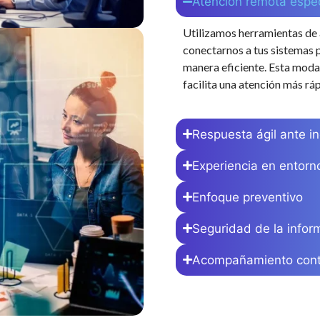
Atención remota espec
Utilizamos herramientas de
conectarnos a tus sistemas p
manera eficiente. Esta moda
facilita una atención más ráp
Respuesta ágil ante i
Experiencia en entorn
Enfoque preventivo
Seguridad de la infor
Acompañamiento cont