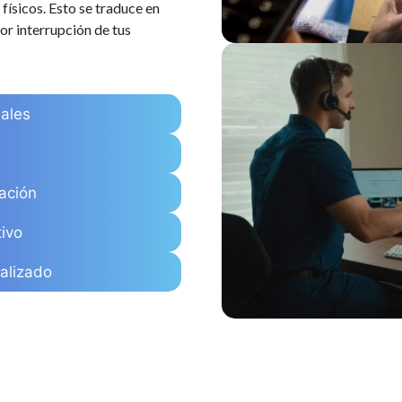
 físicos. Esto se traduce en
r interrupción de tus
iales
ación
tivo
alizado