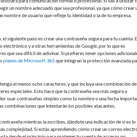
utilizará para comunicación formal o profesional. Si vas a utilizar 
elegir un nombre adecuado que sea profesional, ya que cómo crear 
n nombre de usuario que refleje tu identidad o la de tu empresa.
 el siguiente paso es crear una contraseña segura para tu cuenta. 
o electrónico y a otras herramientas de Google, por lo que es
 que sea difícil de adivinar. Si prefieres tener opciones adicional
es
planes de Microsoft 365
que integran la protección avanzada pa
tenga al menos ocho caracteres, y que incluya una combinación de
eres especiales. Esto hace que la contraseña sea más segura y
tador usar contraseñas simples como tu nombre o una fecha importa
ras combinaciones que intentarán los posibles atacantes.
contraseña mientras la escribes, dándote una indicación de si es lo
más complejidad. Si estás aprendiendo cómo crear un correo electr
usta desde el principio para proteger tu cuenta de accesos no