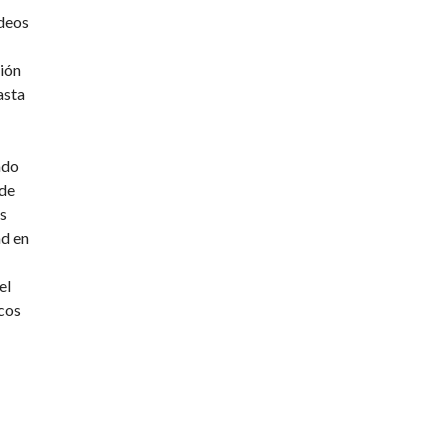
ideos
ción
asta
ado
 de
s
ad en
el
icos