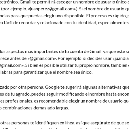
ectrónico. Gmail te permitirá escoger un nombre de usuario único 
 (por ejemplo, «
juanperez@gmail.com
»). Si el nombre de usuario q
ncias para que puedas elegir uno disponible. El proceso es rápido, 
 fácil de recordar y relacionado con tu identidad, especialmente si
los aspectos más importantes de tu cuenta de Gmail, ya que este s
arece antes de «@gmail.com». Por ejemplo, si decides usar «juandia
@gmail.com
». Si bien es posible utilizar tu propio nombre, también 
bras para garantizar que el nombre sea único.
izado por otra persona, Google te sugerirá algunas alternativas qu
s es de tu agrado, puedes seguir modificando el nombre hasta encon
fines profesionales, es recomendable elegir un nombre de usuario qu
 o combinaciones demasiado largas.
tras personas te identifiquen en línea, así que asegúrate de que s