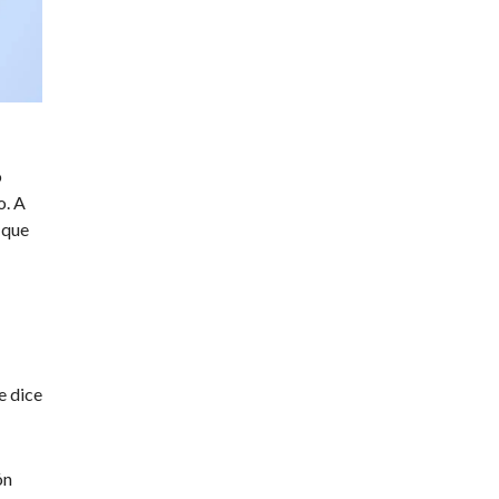
o
o. A
 que
e dice
ón