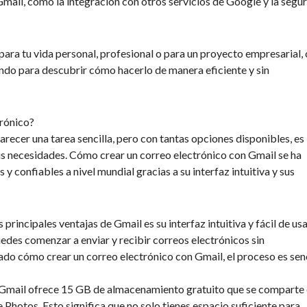
Gmail, como la integración con otros servicios de Google y la segu
para tu vida personal, profesional o para un proyecto empresarial, 
yendo para descubrir cómo hacerlo de manera eficiente y sin
trónico?
arecer una tarea sencilla, pero con tantas opciones disponibles, es
us necesidades. Cómo crear un correo electrónico con Gmail se ha
y confiables a nivel mundial gracias a su interfaz intuitiva y sus
 principales ventajas de Gmail es su interfaz intuitiva y fácil de usa
des comenzar a enviar y recibir correos electrónicos sin
ado cómo crear un correo electrónico con Gmail, el proceso es senc
Gmail ofrece 15 GB de almacenamiento gratuito que se comparte 
Photos. Esto significa que no solo tienes espacio suficiente para