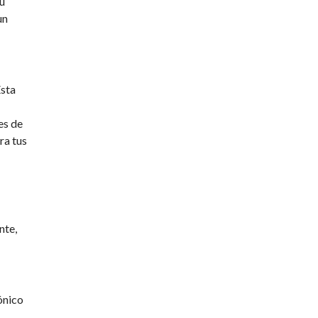
tu
un
Esta
es de
ra tus
nte,
ónico