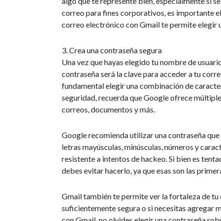
algo que te represente bien, especialmente si se 
correo para fines corporativos, es importante 
correo electrónico con Gmail te permite elegir u
3. Crea una contraseña segura
Una vez que hayas elegido tu nombre de usuario,
contraseña será la clave para acceder a tu corre
fundamental elegir una combinación de caracteres
seguridad, recuerda que Google ofrece múltipl
correos, documentos y más.
Google recomienda utilizar una contraseña que 
letras mayúsculas, minúsculas, números y caract
resistente a intentos de hackeo. Si bien es ten
debes evitar hacerlo, ya que esas son las prime
Gmail también te permite ver la fortaleza de tu 
suficientemente segura o si necesitas agregar 
con Gmail, no olvides elegir una contraseña rob