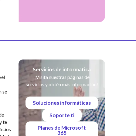
Servicios de informática
vel
¡Visita nuestras páginas de
servicios y obtén más información!
n se
Soluciones informáticas
de
Soporte ti
y te
Planes de Microsoft
icios
365