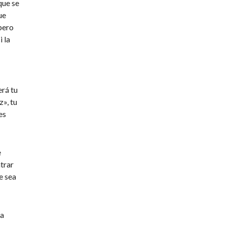
que se
ue
pero
 la
erá tu
z», tu
es
e
trar
e sea
ea